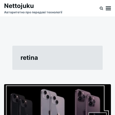
Skip
Search
Nettojuku
to
for:
Авторитетно про передові технології
content
retina