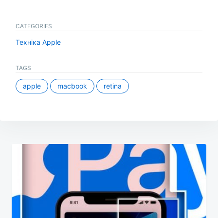
CATEGORIES
Техніка Apple
TAGS
apple
macbook
retina
Навігація
записів