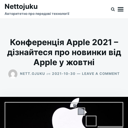
Skip
Search
Nettojuku
to
for:
Авторитетно про передові технології
content
Конференція Apple 2021 –
дізнайтеся про новинки від
Apple у жовтні
ON
on
NETT.OJUKU
2021-10-30
LEAVE A COMMENT
КОН
APP
202
–
ДІЗ
ПРО
НОВ
ВІД
APP
У