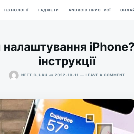
ТЕХНОЛОГІЇ
ГАДЖЕТИ
ANDROID ПРИСТРОЇ
ОНЛА
и налаштування iPhone?
інструкції
ON
on
NETT.OJUKU
2022-10-11
LEAVE A COMMENT
ЯК
СКИ
НАЛ
IPH
ПОК
ІНС