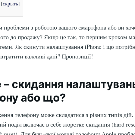
[
скрыть
]
и проблеми з роботою вашого смартфона або ви хоч
його до продажу? Якщо це так, то першим кроком ма
теми. Як скинути налаштування iPhone і що потрібн
 втратити важливі дані? Пропозиції!
e – скидання налаштуван
ону або що?
ення телефону може складатися з різних типів дій.
й поділ включає в себе жорстке скидання (hard reset
t reset). Для будь-якої моделі телефону Apple пробл