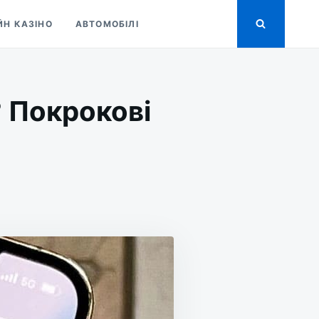
ЙН КАЗІНО
АВТОМОБІЛІ
 Покрокові
НУТИ
АШТУВАННЯ
ONE?
РОКОВІ
ТРУКЦІЇ