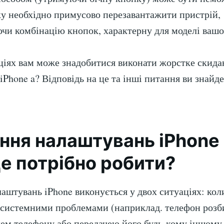
у необхідно примусово перезавантажити пристрій,
чи комбінацію кнопок, характерну для моделі вашо
ціях вам може знадобитися виконати жорстке скида
Phone a? Відповідь на це та інші питання ви знайдет
ння налаштувань iPhone 
це потрібно робити?
аштувань iPhone виконується у двох ситуаціях: кол
з системними проблемами (наприклад. телефон розби
ем телефону або передачею його будь-кому іншому