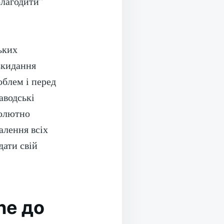
олагодити”
ьких
Скидання
облем і перед
аводські
солютно
алення всіх
дати свій
ne до