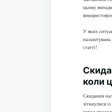
цьому випадк
використовую
У яких ситуа
налаштувань i
статті!
Скида
коли 
Скидання нал
зіткнулися і
перед продаж