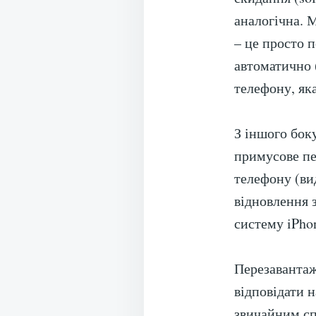
аналогічна. 
– це просто 
автоматично 
телефону, яка
З іншого бок
примусове пе
телефону (ви
відновлення 
систему iPhon
Перезавантаж
відповідати 
звичайним с