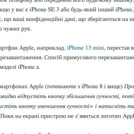
кщо у вас є iPhone SE 3 або будь-який інший iPhone
, що ваші конфіденційні дані, що зберігаються на н
о чужих рук.
артфон Apple, наприклад.
iPhone 13 mini
, перестав 
резавантаження. Спосіб примусового перезавантаж
моделі iPhone a.
смартфонах Apple (починаючи з iPhone 8 і вище)
Пр
швидко відпустіть кнопку збільшення гучності, пот
пустіть кнопку зменшення гучності> і натисніть 
 Поки на екрані пристрою не з’явиться логотип Appl