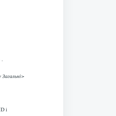
 .
 Загальні>
ID і