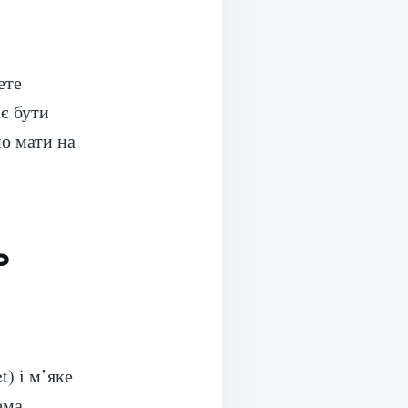
ете
є бути
о мати на
ь
) і м’яке
ема