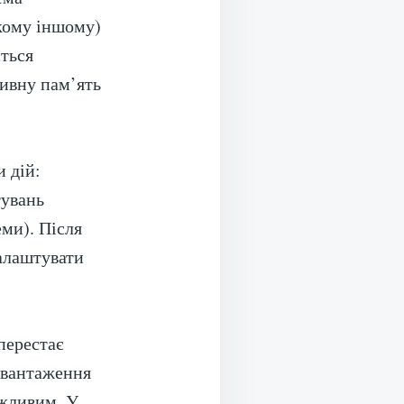
якому іншому)
ється
ивну пам’ять
и дій:
тувань
еми). Після
налаштувати
перестає
завантаження
жливим. У