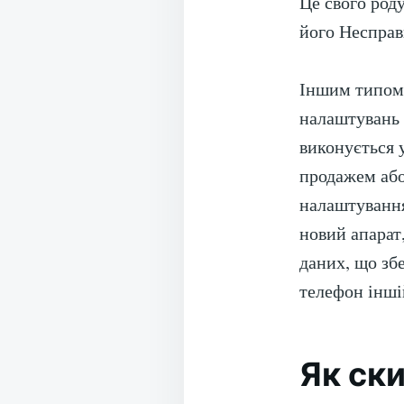
Це свого роду
його Несправ
Іншим типом 
налаштувань 
виконується 
продажем або
налаштування
новий апарат,
даних, що зб
телефон інші
Як ск