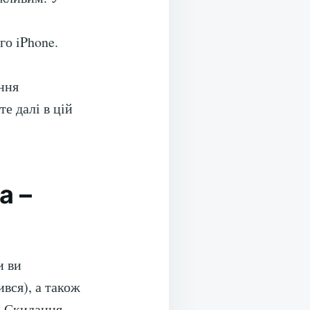
го iPhone.
ння
е далі в цій
a –
и ви
вся), а також
. Скидання,