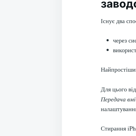
завод
Існує два спо
через си
викорис
Найпростіший
Для цього ві
Передача вмі
налаштуванн
Стирання iPho