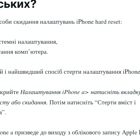
ських?
соби скидання налаштувань iPhone hard reset:
стемні налаштування,
тання комп’ютера.
 і найшвидший спосіб стерти налаштування iPhone
дкрийте
Налаштування iPhone a> натисніть вкладку
сту або скидання.
Потім натисніть “Стерти вміст і
я”.
ne a призведе до виходу з облікового запису Apple 