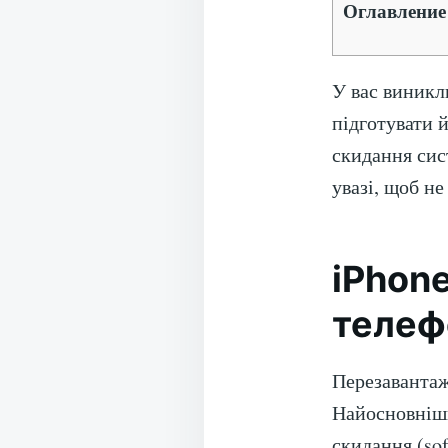
Оглавление
У вас виникл
підготувати 
скидання сис
увазі, щоб не
iPhon
телеф
Перезавантаж
Найосновніши
скидання (sof