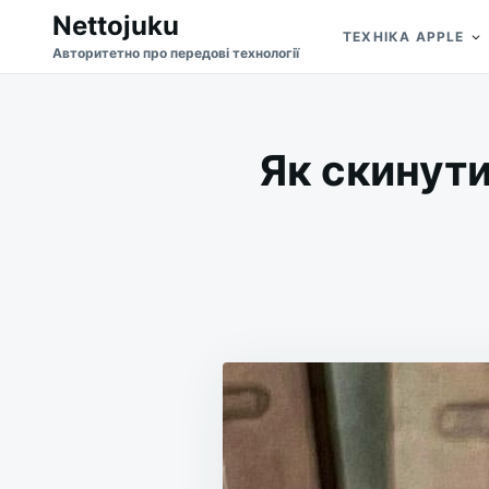
Skip
Search
Nettojuku
ТЕХНІКА APPLE
to
for:
Авторитетно про передові технології
content
Як скинут