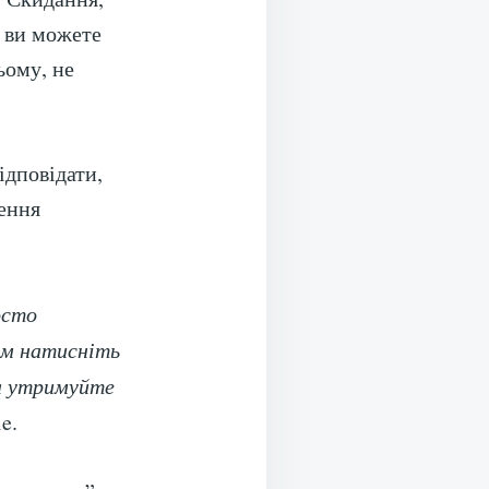
, ви можете
ьому, не
відповідати,
ення
осто
ім натисніть
та утримуйте
e.