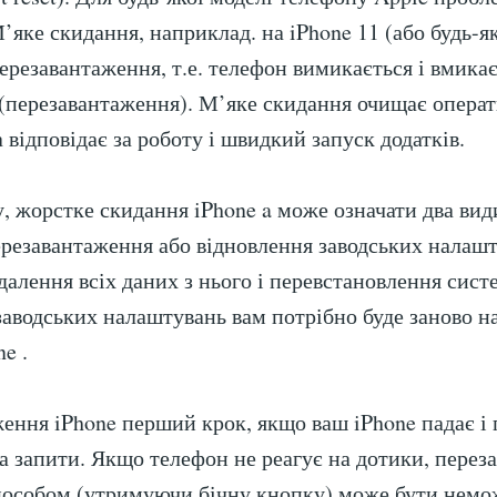
М’яке скидання, наприклад. на iPhone 11 (або будь-
перезавантаження, т.е. телефон вимикається і вмика
(перезавантаження). М’яке скидання очищає операт
 відповідає за роботу і швидкий запуск додатків.
у, жорстке скидання iPhone a може означати два вид
резавантаження або відновлення заводських налаш
далення всіх даних з нього і перевстановлення сист
заводських налаштувань вам потрібно буде заново 
e .
ення iPhone перший крок, якщо ваш iPhone падає і 
на запити. Якщо телефон не реагує на дотики, пере
пособом (утримуючи бічну кнопку) може бути немо