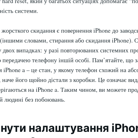
 hard reset, який у багатьох ситуаціях допомагає “п
ність системи.
жорсткого скидання є повернення iPhone до заводс
(іншими словами, стирання або скидання iPhone). 
у двох випадках: у разі повторюваних системних пр
 передачею телефону іншій особі. Пам’ятайте, що з
 iPhone a – це стан, у якому телефон схожий на аб
 наче його щойно дістали з коробки. Це означає вид
ерігаються на iPhone a. Таким чином, ви можете про
й людині без побоювань.
инути налаштування iPho