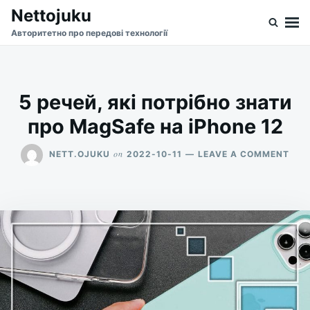
Skip
Search
Nettojuku
to
for:
Авторитетно про передові технології
content
5 речей, які потрібно знати
про MagSafe на iPhone 12
ON
on
NETT.OJUKU
2022-10-11
LEAVE A COMMENT
5
РЕЧ
ЯКІ
ПОТ
ЗНА
ПРО
MAG
НА
IPH
12